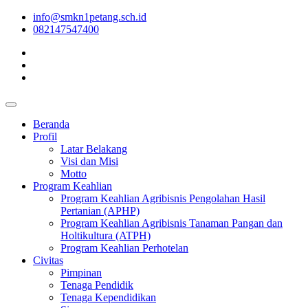
info@smkn1petang.sch.id
082147547400
Beranda
Profil
Latar Belakang
Visi dan Misi
Motto
Program Keahlian
Program Keahlian Agribisnis Pengolahan Hasil
Pertanian (APHP)
Program Keahlian Agribisnis Tanaman Pangan dan
Holtikultura (ATPH)
Program Keahlian Perhotelan
Civitas
Pimpinan
Tenaga Pendidik
Tenaga Kependidikan