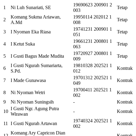
19690623 200901 2
1
Ni Luh Sunariati, SE
Tetap
003
Komang Sukma Ariawan,
19950114 202012 1
2
Tetap
A.Md
008
19741231 200901 1
3
I Nyoman Eka Riasa
Tetap
051
19661231 200801 1
4
I Ketut Suka
Tetap
063
19720927 200801 1
5
I Gusti Bagus Made Mudita
Tetap
009
I Gusti Ngurah Sumariarta,
19810328 202521 1
6
Kontrak
S.Pd.
012
19701312 202521 1
7
I Made Gunawasa
Kontrak
049
19700411 202521 1
8
Ni Nyoman Wetri
Kontrak
002
9
Ni Nyoman Suningsih
-
Kontrak
I Gusti Ngr. Agung Putra
10
-
Kontrak
Wirawan
19740324 202521 1
11
I Gusti Ngurah Artawan
Kontrak
002
Komang Ary Capricon Dian
12
-
Kontrak