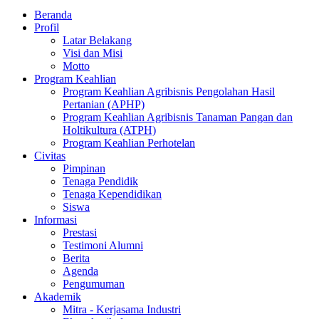
Beranda
Profil
Latar Belakang
Visi dan Misi
Motto
Program Keahlian
Program Keahlian Agribisnis Pengolahan Hasil
Pertanian (APHP)
Program Keahlian Agribisnis Tanaman Pangan dan
Holtikultura (ATPH)
Program Keahlian Perhotelan
Civitas
Pimpinan
Tenaga Pendidik
Tenaga Kependidikan
Siswa
Informasi
Prestasi
Testimoni Alumni
Berita
Agenda
Pengumuman
Akademik
Mitra - Kerjasama Industri